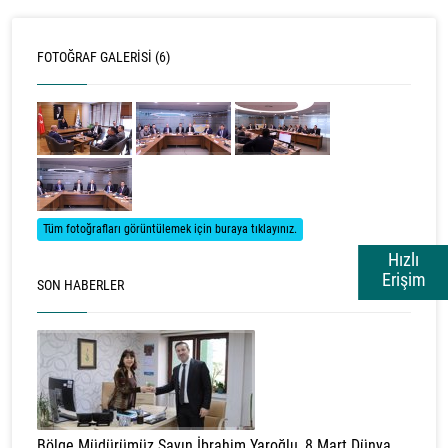
FOTOĞRAF GALERISI (6)
Tüm fotoğrafları görüntülemek için buraya tıklayınız.
Hızlı
Erişim
SON HABERLER
Bölge Müdürümüz Sayın İbrahim Yaroğlu, 8 Mart Dünya