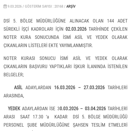
9.03.2026 /
GÖSTERIM SAYISI : 20168 /
ARŞIV
DSİ 5. BÖLGE MÜDÜRLÜĞÜNE ALINACAK OLAN 144 ADET
SÜREKLİ İŞÇİ KADROLARI İÇİN
02.03.2026
TARİHİNDE ÇEKİLEN
NOTER KURA SONUCUNDA İSMİ ASİL VE YEDEK OLARAK
ÇIKANLARIN LİSTELERİ EKTE YAYIMLANMIŞTIR.
NOTER KURASI SONUCU İSMİ ASİL VE YEDEK OLARAK
ÇIKANLARIN BAŞVURU YAPTIKLARI İŞKUR İLANINDA İSTENİLEN
BELGELER;
ASİL
ADAYLARDAN
16.03.2026 – 27.03.2026
TARİHLERİ
ARASINDA,
YEDEK
ADAYLARDAN İSE 3
0.03.2026 – 03.04.2026
TARİHLERİ
ARASI
SAAT 17.30 ‘a
KADAR
DSİ 5. BÖLGE MÜDÜRLÜĞÜ
PERSONEL ŞUBE MÜDÜRLÜĞÜNE ŞAHSEN TESLİM ETMELERİ