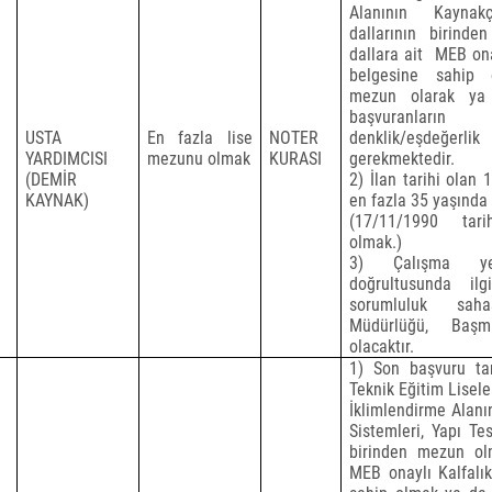
Alanının Kaynak
dallarının birin
dallara ait
MEB ona
belgesine sahip 
mezun olarak ya
başvuranların
USTA
En fazla lise
NOTER
denklik/eşdeğerli
YARDIMCISI
mezunu olmak
KURASI
gerekmektedir.
(DEMİR
2) İlan tarihi olan 
KAYNAK)
en fazla 35 yaşında
(17/11/1990 tar
olmak.)
3) Çalışma yer
doğrultusunda il
sorumluluk sah
Müdürlüğü, Başm
olacaktır.
1)
Son başvuru tar
Teknik Eğitim Lisele
İklimlendirme Alanı
Sistemleri, Yapı Tes
birinden mezun ol
MEB onaylı Kalfalı