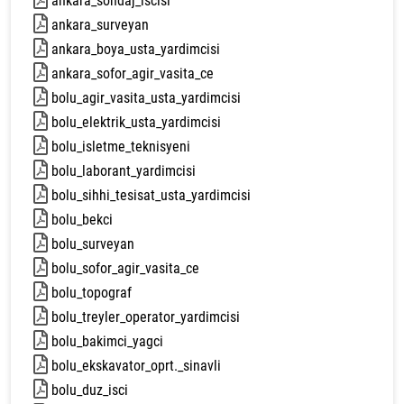
ankara_sondaj_iscisi
77 kb
ankara_surveyan
79 kb
ankara_boya_usta_yardimcisi
68 kb
ankara_sofor_agir_vasita_ce
105 kb
bolu_agir_vasita_usta_yardimcisi
83 kb
bolu_elektrik_usta_yardimcisi
84 kb
bolu_isletme_teknisyeni
77 kb
bolu_laborant_yardimcisi
73 kb
bolu_sihhi_tesisat_usta_yardimcisi
85 kb
bolu_bekci
73 kb
bolu_surveyan
84 kb
bolu_sofor_agir_vasita_ce
83 kb
bolu_topograf
81 kb
bolu_treyler_operator_yardimcisi
82 kb
bolu_bakimci_yagci
81 kb
bolu_ekskavator_oprt._sinavli
88 kb
bolu_duz_isci
93 kb