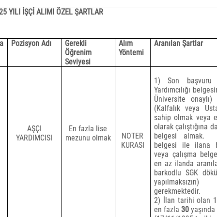
25 YILI İŞÇİ ALIMI ÖZEL ŞARTLAR
ra
Pozisyon Adı
Gerekli
Alım
Aranılan Şartlar
o
Öğrenim
Yöntemi
Seviyesi
1) Son başvuru ta
Yardımcılığı belges
Üniversite onaylı
(Kalfalık veya Usta
sahip olmak veya en
olarak çalıştığına d
AŞÇI
En fazla lise
NOTER
belgesi almak.
YARDIMCISI
mezunu olmak
KURASI
belgesi ile ilana b
veya çalışma belges
en az ilanda aranıla
barkodlu SGK dök
yapılmaksızın) 
gerekmektedir.
2) İlan tarihi olan 
en fazla
30
yaşında 