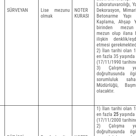
Laboratuvarcılığı, Y
SÜRVEYAN
Lise mezunu
NOTER
Dekorasyon, Mimari
olmak
KURASI
Betonarme Yapı 
Kaplama, Ahşap Ya
birinden
mezun 
mezun olup ilana b
ilişkin denklik/eş
etmesi gerekmekted
2) İlan tarihi olan 
en fazla 35 yaşında
(17/11/1990 tarihi
3) Çalışma yer
doğrultusunda il
sorumluluk sah
Müdürlüğü, Başm
olacaktır.
1) İlan tarihi olan 
en fazla
25
yaşında
(17/11/2000 tarihi
2) Çalışma yer
doğrultusunda il