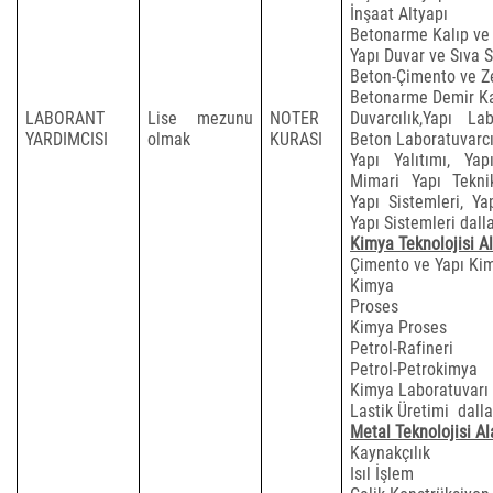
İnşaat Altyapı
Betonarme Kalıp ve 
Yapı Duvar ve Sıva S
Beton-Çimento ve Ze
Betonarme Demir Kalı
LABORANT
Lise mezunu
NOTER
Duvarcılık,Yapı La
YARDIMCISI
olmak
KURASI
Beton Laboratuvarcı
Yapı Yalıtımı, Ya
Mimari Yapı Tekni
Yapı Sistemleri, Y
Yapı Sistemleri dall
Kimya Teknolojisi Al
Çimento ve Yapı Kim
Kimya
Proses
Kimya Proses
Petrol-Rafineri
Petrol-Petrokimya
Kimya Laboratuvarı
Lastik Üretimi
dalla
Metal Teknolojisi Al
Kaynakçılık
Isıl İşlem