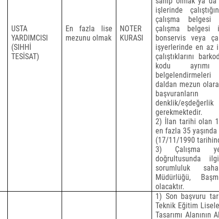
sahip olmak ya da
işlerinde çalıştı
çalışma belgesi
USTA
En fazla lise
NOTER
çalışma belgesi i
YARDIMCISI
mezunu olmak
KURASI
bonservis veya ça
(SIHHİ
işyerlerinde en az 
TESİSAT)
çalıştıklarını bar
kodu ayrımı 
belgelendirmeleri 
daldan mezun olarak
başvuranların
denklik/eşdeğerli
gerekmektedir.
2) İlan tarihi olan 
en fazla 35 yaşında
(17/11/1990 tarihi
3) Çalışma yer
doğrultusunda il
sorumluluk sah
Müdürlüğü, Başm
olacaktır.
1)
Son başvuru tarih
Teknik Eğitim Lisel
Tasarımı Alanının A