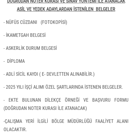
DOĞRUDAN NOTER KURASI VE SINAV YÖNTEMİ İLE ATANACAK
ASİL VE YEDEK ADAYLARDAN İSTENİLEN
BELGELER
- NÜFÜS CÜZDANI
(FOTOKOPİSİ)
- İKAMETGAH BELGESİ
- ASKERLİK DURUM BELGESİ
-
DİPLOMA
- ADLİ SİCİL KAYDI ( E- DEVLETTEN ALINABİLİR.)
- 2025 YILI İŞÇİ ALIMI ÖZEL ŞARTLARINDA İSTENEN BELGELER.
- EKTE BULUNAN DİLEKÇE ÖRNEĞİ VE BAŞVURU FORMU
(DOĞRUDAN NOTER KURASI İLE ATANACAK)
-ÇALIŞMA YERİ İLGİLİ BÖLGE MÜDÜRLÜĞÜ FAALİYET ALANI
OLACAKTIR.