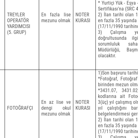
* Yurtiçi Yük - Eşya
Sertifikası'na (SRC 
TREYLER
En fazla lise
NOTER
2) İlan tarihi olan 
OPERATÖR
mezunu olmak
KURASI
en fazla 35 yaşında
YARDIMCISI
(17/11/1990 tarihi
(5. GRUP)
3) Çalışma yer
doğrultusunda il
sorumluluk sah
Müdürlüğü, Başm
olacaktır.
1)Son başvuru tarihi 
*Fotoğraf, Fotoğra
birinden mezun olm
*3431.07, 3431.
kodlarına ait Foto
En az lise ve
NOTER
3(üç) yıl çalışmış o
FOTOĞRAFÇI
dengi okul
KURASI
yıl çalıştığını 
mezunu olmak
belgelendirmesi ger
2) İlan tarihi olan 
en fazla 35 yaşında
(17/11/1990 tarihi
3) Çalışma yer