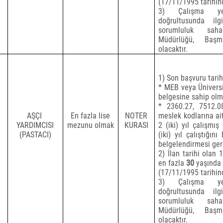
(17/11/1995 tarihi
3) Çalışma yer
doğrultusunda il
sorumluluk sah
Müdürlüğü, Başm
olacaktır.
1) Son başvuru tarihi
* MEB veya Üniversi
belgesine sahip olm
* 2360.27, 7512.0
AŞÇI
En fazla lise
NOTER
meslek kodlarına ait
YARDIMCISI
mezunu olmak
KURASI
2 (iki) yıl çalışmı
(PASTACI)
(iki) yıl çalıştığı
belgelendirmesi ger
2) İlan tarihi olan 
en fazla
30
yaşında 
(17/11/1995 tarihi
3) Çalışma yer
doğrultusunda il
sorumluluk sah
Müdürlüğü, Başm
olacaktır.