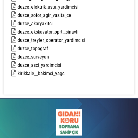
duzce_elektrik_usta_yardimcisi
73 kb
duzce_sofor_agir_vasita_ce
78 kb
duzce_akaryakitci
73 kb
duzce_ekskavator_oprt._sinavli
80 kb
duzce_treyler_operator_yardimcisi
90 kb
duzce_topograf
77 kb
duzce_surveyan
85 kb
duzce_asci_yardimcisi
77 kb
kirikkale__bakimci_yagci
84 kb