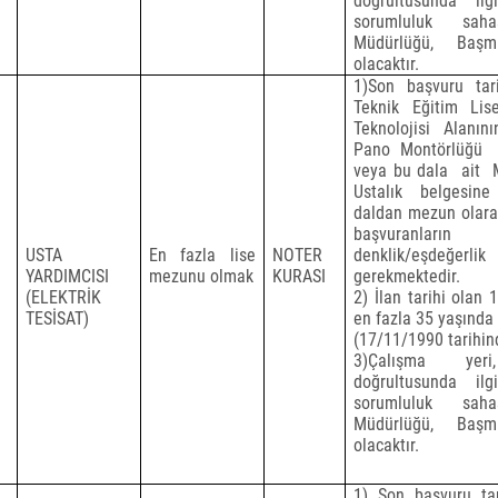
doğrultusunda il
sorumluluk sah
Müdürlüğü, Başm
olacaktır.
1)Son başvuru tari
Teknik Eğitim Lisel
Teknolojisi Alanını
Pano Montörlüğü
veya bu dala
ait
Ustalık belgesine
daldan mezun olarak
başvuranların
USTA
En fazla lise
NOTER
denklik/eşdeğerli
YARDIMCISI
mezunu olmak
KURASI
gerekmektedir.
(ELEKTRİK
2) İlan tarihi olan 
TESİSAT)
en fazla 35 yaşında
(17/11/1990 tarihi
3)Çalışma yer
doğrultusunda il
sorumluluk sah
Müdürlüğü, Başm
olacaktır.
1)
Son başvuru tar