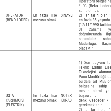
Operatörü belgesine
* "G (Beko Loder)"
sahip olmak.
OPERATÖR
En fazla lise
SINAVLI
2) İlan tarihi olan 
(BEKO LODER)
mezunu olmak
en fazla 35 yaşında
(17/11/1990 tarihi
3) Çalışma yer
doğrultusunda il
sorumluluk sah
Müdürlüğü, Başm
olacaktır.
1) Son başvuru tari
Teknik Eğitim Lisel
Teknolojisi Alanını
Pano Montörlüğü da
bu dala
ait
MEB ona
belgesine sahip 
mezun olarak ya
USTA
En fazla lise
NOTER
başvuranların
YARDIMCISI
mezunu olmak
KURASI
denklik/eşdeğerli
(ELEKTRİK)
gerekmektedir.
2) İlan tarihi olan 