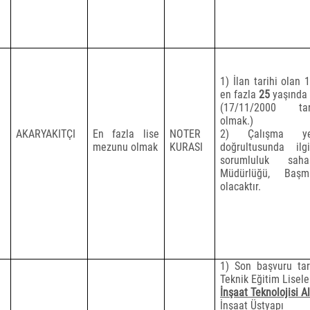
1) İlan tarihi olan 
en fazla
25
yaşında
(17/11/2000
t
olmak.)
AKARYAKITÇI
En fazla lise
NOTER
2) Çalışma yer
mezunu olmak
KURASI
doğrultusunda il
sorumluluk sah
Müdürlüğü, Başm
olacaktır.
1)
Son başvuru tari
Teknik Eğitim Lisele
İnşaat Teknolojisi Al
İnşaat Üstyapı