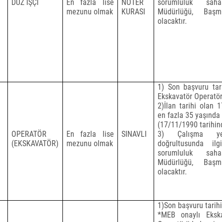
DÜZ İŞÇİ
En fazla lise
NOTER
sorumluluk sah
mezunu olmak
KURASI
Müdürlüğü, Başm
olacaktır.
1) Son başvuru tari
Ekskavatör Operatör
2)İlan tarihi olan 1
en fazla 35 yaşında
(17/11/1990 tarihi
OPERATÖR
En fazla lise
SINAVLI
3) Çalışma yer
(EKSKAVATÖR)
mezunu olmak
doğrultusunda il
sorumluluk sah
Müdürlüğü, Başm
olacaktır.
1)Son başvuru tarihi 
*MEB onaylı Eksk