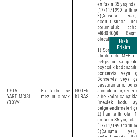
en fazla 35 yaşında
(17/11/1990 tarihi
3)Çalışma yer
doğrultusunda il
sorumluluk sah
Müdürlüğü, Başm
olacaktır.
Hızlı
Erişim
1) Son başvuru tarihi
alanlarında MEB ona
belgesine sahip ol
boyacılık-badanacılı
bonservis veya ç
Bonservis veya ça
başvuranların,
bons
USTA
En fazla lise
NOTER
sundukları işyerler
YARDIMCISI
mezunu olmak
KURASI
süre kadar çalıştık
(BOYA)
(meslek kodu ayr
belgelendirmeleri g
2) İlan tarihi olan 
en fazla 35 yaşında
(17/11/1990 tarihi
3)Çalışma yer