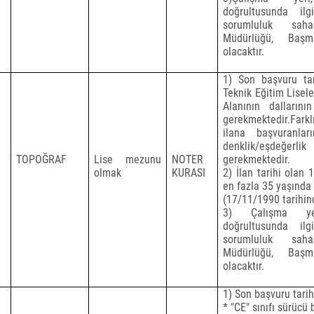
doğrultusunda il
sorumluluk sah
Müdürlüğü, Başm
olacaktır.
1) Son başvuru tari
Teknik Eğitim Lisel
Alanının
dallarını
gerekmektedir.Fark
ilana başvuranları
denklik/eşdeğerli
TOPOĞRAF
Lise mezunu
NOTER
gerekmektedir.
olmak
KURASI
2) İlan tarihi olan 
en fazla 35 yaşında
(17/11/1990 tarihi
3) Çalışma yer
doğrultusunda il
sorumluluk sah
Müdürlüğü, Başm
olacaktır.
1) Son başvuru tarihi
* "CE" sınıfı sürücü