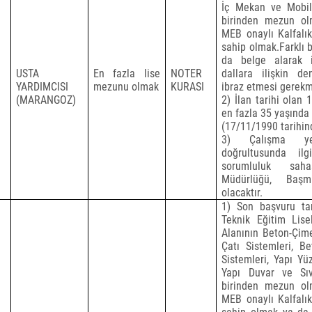
İç Mekan ve Mobily
birinden mezun ol
MEB onaylı Kalfalı
sahip olmak.Farklı 
da belge alarak i
USTA
En fazla lise
NOTER
dallara ilişkin den
YARDIMCISI
mezunu olmak
KURASI
ibraz etmesi gerekm
(MARANGOZ)
2) İlan tarihi olan 
en fazla 35 yaşında
(17/11/1990 tarihi
3) Çalışma yer
doğrultusunda il
sorumluluk sah
Müdürlüğü, Başm
olacaktır.
1) Son başvuru tari
Teknik Eğitim Lisel
Alanının Beton-Çime
Çatı Sistemleri, B
Sistemleri, Yapı Yü
Yapı Duvar ve Sıv
birinden mezun ol
MEB onaylı Kalfalı