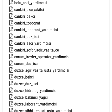
bolu_asci_yardimcisi
74 kb
cankiri_akaryakitci
74 kb
cankiri_bekci
75 kb
cankiri_topograf
75 kb
cankiri_laborant_yardimcisi
74 kb
cankiri_duz_isci
81 kb
cankiri_asci_yardimcisi
74 kb
cankiri_sofor_agir_vasita_ce
75 kb
corum_treyler_operator_yardimcisi
73 kb
corum_duz_isci
75 kb
duzce_agir_vasita_usta_yardimcisi
74 kb
duzce_bekci
89 kb
duzce_duz_isci
74 kb
duzce_hidrolog_yardimcisi
75 kb
duzce_bakimci_yagci
76 kb
duzce_laborant_yardimcisi
73 kb
duzce_sihhi_tesisat_usta_yardimcisi
74 kb