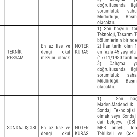
doğrultusunda il
sorumluluk sah
Müdürlüğü, Başm
olacaktır.
1) Son başvuru tari
Teknoloji, Tasarım T
bölümlerinin birind
En az lise ve
NOTER
2) İlan tarihi olan 
TEKNİK
dengi okul
KURASI
en fazla 45 yaşında
RESSAM
mezunu olmak
(17/11/1980 tarihi
3) Çalışma yer
doğrultusunda il
sorumluluk sah
Müdürlüğü, Başm
olacaktır.
1)
Son başv
Maden,Madencilik T
Sondaj Teknolojisi
olmak veya Sondaj i
dair belgeye
(DSİ 
SONDAJ İŞÇİSİ
En az lise ve
NOTER
MEB onaylı; Jeo
dengi okul
KURASI
Tehlikeli ve Çok 