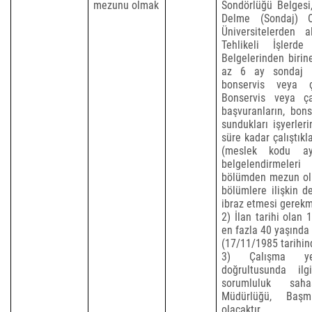
mezunu olmak
Sondörlüğü Belgesi,
Delme (Sondaj) O
Üniversitelerden 
Tehlikeli İşler
Belgelerinden birine
az 6 ay sondaj iş
bonservis veya 
Bonservis veya ça
başvuranların,
bons
sundukları işyerler
süre kadar çalıştık
(meslek kodu ayr
belgelendirmeleri 
bölümden mezun olu
bölümlere ilişkin d
ibraz etmesi gerekm
2) İlan tarihi olan 
en fazla 40 yaşında
(17/11/1985 tarihi
3) Çalışma yer
doğrultusunda il
sorumluluk sah
Müdürlüğü, Başm
olacaktır.