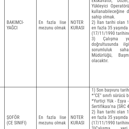
Ekskavatör, Doze
Yükleyici Operatörü
kullanabileceğine d
sahip olmak.
BAKIMCI-
En fazla lise
NOTER
2) İlan tarihi olan 
YAĞCI
mezunu olmak
KURASI
en fazla 35 yaşında
(17/11/1990 tarihi
3) Çalışma yer
doğrultusunda il
sorumluluk sah
Müdürlüğü, Başm
olacaktır.
1) Son başvuru tarihi
*"CE" sınıfı sürücü 
*Yurtiçi Yük - Eşya 
Sertifikası'na (SRC 
2) İlan tarihi olan 
ŞOFÖR
En fazla lise
NOTER
en fazla 35 yaşında
(CE SINIFI)
mezunu olmak
KURASI
(17/11/1990 tarihi
3)Çalışma yer