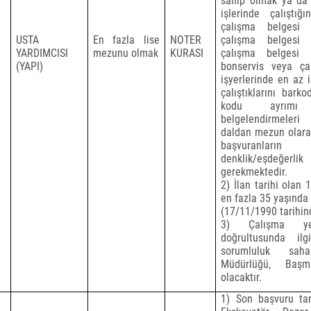
sahip olmak ya da
işlerinde çalıştı
çalışma belgesi
USTA
En fazla lise
NOTER
çalışma belgesi
YARDIMCISI
mezunu olmak
KURASI
çalışma belgesi i
(YAPI)
bonservis veya ça
işyerlerinde en az 
çalıştıklarını bar
kodu ayrımı 
belgelendirmeleri 
daldan mezun olarak
başvuranların
denklik/eşdeğerli
gerekmektedir.
2) İlan tarihi olan 
en fazla 35 yaşında
(17/11/1990 tarihi
3) Çalışma yer
doğrultusunda il
sorumluluk sah
Müdürlüğü, Başm
olacaktır.
1) Son başvuru tari