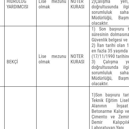
HİDROLOG
Lise mezunu
NOTER
2)Çalışma yer
YARDIMCISI
olmak
KURASI
doğrultusunda il
sorumluluk sah
Müdürlüğü, Başm
olacaktır.
1) Son başvuru tar
süresinin dolmasın
Güvenlik belgesi ve
2) İlan tarihi olan 
en fazla 35 yaşında
Lise mezunu
NOTER
(17/11/1990 tarihi
BEKÇİ
olmak
KURASI
3) Çalışma yer
doğrultusunda il
sorumluluk sah
Müdürlüğü, Başm
olacaktır.
1)Son başvuru tari
Teknik Eğitim Lisel
Alanının
İnşaa
Betonarme Kalıp ve 
Çimento ve Zemin
Demir Kalıpçıl
Laboratuvarı,