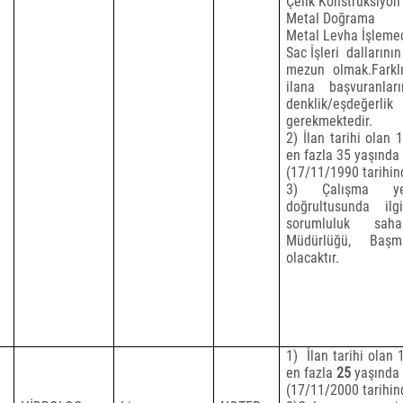
Çelik Konstrüksiyon
Metal Doğrama
Metal Levha İşlemec
Sac İşleri
dallarının
mezun olmak.Farkl
ilana başvuranları
denklik/eşdeğerli
gerekmektedir.
2) İlan tarihi olan 
en fazla 35 yaşında
(17/11/1990 tarihi
3) Çalışma yer
doğrultusunda il
sorumluluk sah
Müdürlüğü, Başm
olacaktır.
1)
İlan tarihi olan 
en fazla
25
yaşında
(17/11/2000 tarihi