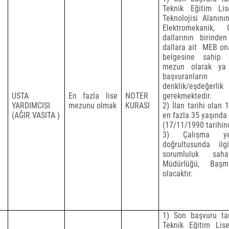
Teknik Eğitim Lis
Teknolojisi Alanını
Elektromekanik, 
dallarının birin
dallara ait
MEB ona
belgesine sahip 
mezun olarak ya
başvuranların
denklik/eşdeğerli
USTA
En fazla lise
NOTER
gerekmektedir.
YARDIMCISI
mezunu olmak
KURASI
2) İlan tarihi olan 
(AĞIR VASITA )
en fazla 35 yaşında
(17/11/1990 tarihi
3) Çalışma yer
doğrultusunda il
sorumluluk sah
Müdürlüğü, Başm
olacaktır.
1) Son başvuru tari
Teknik Eğitim Lise