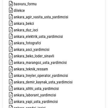
basvuru_formu
43 kb
dilekce
15 kb
ankara_agir_vasita_usta_yardimcisi
77 kb
ankara_bekci
85 kb
ankara_duz_isci
82 kb
ankara_elektrik_usta_yardimcisi
98 kb
ankara_fotografci
50 kb
ankara_asci_yardimcisi
120 kb
ankara_beko_loder_sinavli
76 kb
ankara_marangoz_usta_yardimcisi
77 kb
ankara_teknik_ressam
77 kb
ankara_treyler_operator_yardimcisi
74 kb
ankara_demir_kaynak_usta_yardimcisi
81 kb
ankara_sihhi_usta_yardimcisi
81 kb
ankara_laborant_yardimcisi
95 kb
ankara_yapi_usta_yardimcisi
63 kb