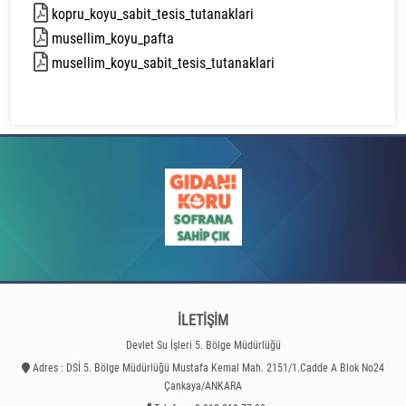
kopru_koyu_sabit_tesis_tutanaklari
417 kb
musellim_koyu_pafta
1848 kb
musellim_koyu_sabit_tesis_tutanaklari
441 kb
İLETİŞİM
Devlet Su İşleri 5. Bölge Müdürlüğü
Adres : DSİ 5. Bölge Müdürlüğü Mustafa Kemal Mah. 2151/1.Cadde A Blok No24
Çankaya/ANKARA