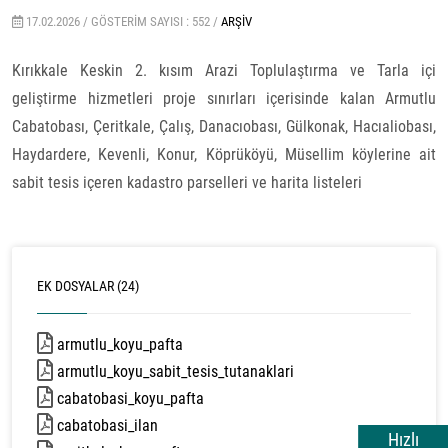
17.02.2026 /
GÖSTERIM SAYISI : 552 /
ARŞIV
Kırıkkale Keskin 2. kısım Arazi Toplulaştırma ve Tarla içi
geliştirme hizmetleri proje sınırları içerisinde kalan Armutlu
Cabatobası, Çeritkale, Çalış, Danacıobası, Gülkonak, Hacıaliobası,
Haydardere, Kevenli, Konur, Köprüköyü, Müsellim köylerine ait
sabit tesis içeren kadastro parselleri ve harita listeleri
EK DOSYALAR (24)
armutlu_koyu_pafta
1671 kb
armutlu_koyu_sabit_tesis_tutanaklari
432 kb
cabatobasi_koyu_pafta
1891 kb
cabatobasi_ilan
455 kb
Hızlı