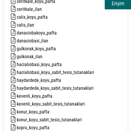
ceritkale_koyu_pafta
1838 kb
Erişim
ceritkale_ilan
430 kb
calis_koyu_pafta
948 kb
calis_ilan
534 kb
danaciobakoyu_pafta
1075 kb
danaciobasi_ilan
367 kb
gulkonak_koyu_pafta
1457 kb
gulkonak_ilan
368 kb
hacialiobasi_koyu_pafta
1127 kb
hacialiobasi_koyu_sabit_tesis_tutanaklari
336 kb
haydardede_koyu_pafta
1840 kb
haydardede_koyu_sabit_tesis_tutanaklari
431 kb
kevenli_koyu_pafta
1999 kb
kevenli_koyu_sabit_tesis_tutanaklari
333 kb
konur_koyu_pafta
2161 kb
konur_koyu_sabit_tesis_tutanaklari
586 kb
kopru_koyu_pafta
1974 kb