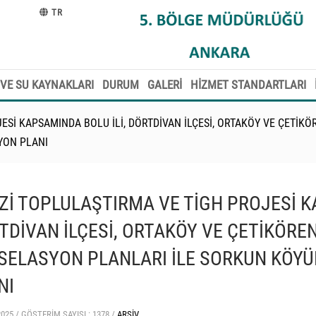
TR
VE SU KAYNAKLARI
DURUM
GALERİ
HİZMET STANDARTLARI
ESİ KAPSAMINDA BOLU İLİ, DÖRTDİVAN İLÇESİ, ORTAKÖY VE ÇETİKÖ
YON PLANI
Zİ TOPLULAŞTIRMA VE TİGH PROJESİ K
TDİVAN İLÇESİ, ORTAKÖY VE ÇETİKÖREN
SELASYON PLANLARI İLE SORKUN KÖYÜ
NI
2025 /
GÖSTERIM SAYISI : 1378 /
ARŞIV