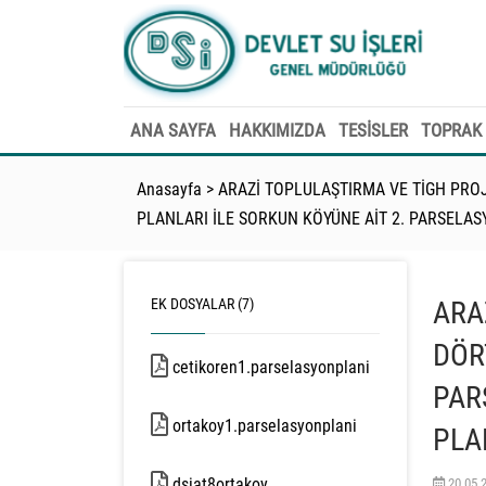
ANA SAYFA
HAKKIMIZDA
TESİSLER
TOPRAK 
Anasayfa
>
ARAZİ TOPLULAŞTIRMA VE TİGH PROJ
PLANLARI İLE SORKUN KÖYÜNE AİT 2. PARSELAS
EK DOSYALAR (7)
ARA
DÖR
cetikoren1.parselasyonplani
PAR
10628 kb
ortakoy1.parselasyonplani
PLA
11131 kb
dsiat8ortakoy
20.05.