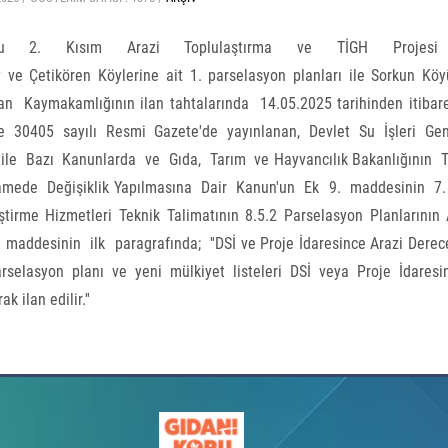
2. Kısım Arazi Toplulaştırma ve TİGH Projesi ka
 ve Çetikören Köylerine ait 1. parselasyon planları ile Sorkun Köy
an Kaymakamlığının ilan tahtalarında 14.05.2025 tarihinden itibare
ve 30405 sayılı Resmi Gazete'de yayınlanan, Devlet Su İşleri Ge
ile Bazı Kanunlarda ve Gıda, Tarım ve Hayvancılık Bakanlığının
amede Değişiklik Yapılmasına Dair Kanun'un Ek 9. maddesinin 7.
iştirme Hizmetleri Teknik Talimatının 8.5.2 Parselasyon Planlarının 
ı maddesinin ilk paragrafında; ''DSİ ve Proje İdaresince Arazi Derece
rselasyon planı ve yeni mülkiyet listeleri DSİ veya Proje İdaresi
rak ilan edilir.''