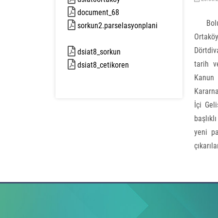
4295 kb
document_68
142 kb
Bolu 
sorkun2.parselasyonplani
Ortaköy
11008 kb
Dörtdiv
dsiat8_sorkun
3744 kb
tarih 
dsiat8_cetikoren
3130 kb
Kanun 
Kararn
İçi Gel
başlıkl
yeni pa
çıkarıla